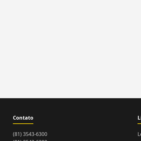
Contato
L
(81) 3543-6300
L